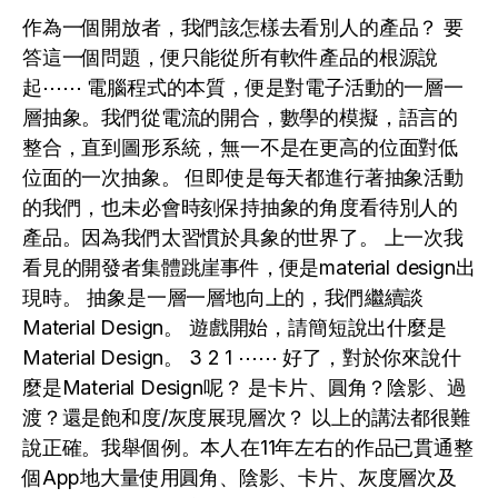
作為一個開放者，我們該怎樣去看別人的產品？ 要
答這一個問題，便只能從所有軟件產品的根源說
起⋯⋯ 電腦程式的本質，便是對電子活動的一層一
層抽象。我們從電流的開合，數學的模擬，語言的
整合，直到圖形系統，無一不是在更高的位面對低
位面的一次抽象。 但即使是每天都進行著抽象活動
的我們，也未必會時刻保持抽象的角度看待別人的
產品。因為我們太習慣於具象的世界了。 上一次我
看見的開發者集體跳崖事件，便是material design出
現時。 抽象是一層一層地向上的，我們繼續談
Material Design。 遊戲開始，請簡短說出什麼是
Material Design。 3 2 1 ⋯⋯ 好了，對於你來說什
麼是Material Design呢？ 是卡片、圓角？陰影、過
渡？還是飽和度/灰度展現層次？ 以上的講法都很難
說正確。我舉個例。本人在11年左右的作品已貫通整
個App地大量使用圓角、陰影、卡片、灰度層次及