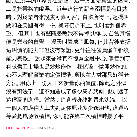
斷, 近幾年的IT界實在是虛。這一方面是薪金的虛高,
二是指業務的虛浮。 近年這行的薪金漲幅是有目共
睹，對於業者來說實可喜可賀。實際所得上, 起碼叫
做和在美國有得一拼, 就算仍趕不上, 也叫看到個希
望。 但其中也有些隱憂教我不得掉以輕心, 首當其衝
便是業者的自覺。 漫天叫價成了風氣, 但其背後支撐
這叫價的能力非但沒有保證, 更什往往僱員僱主都沒
能力察覺。 說起來香港真不愧為金融中心, 儘管到了
科技勞工市場也是炒炒作作。梗係啦，做開炒作的,
都不太理解實業的定價標準, 所以在人材那只好循老
方法, 用你上一份人工來衡量你的價值, 除此之外似
沒有辦法了。這不知造成了多少業界悲劇, 也加速了
這虛高的進程。當然，這進程亦終將帶來沈淪。 以
一個人的過往人工去判定你愿花多少錢用他, 這過程
等於把風險做槓桿, 你可能在第二次槓桿時接了平
OCT 14, 2021
—
7 MIN READ