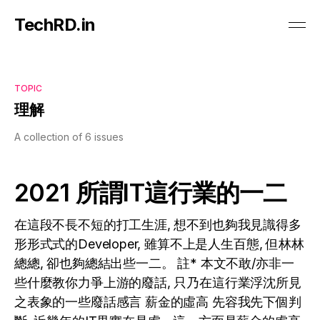
TechRD.in
TOPIC
理解
A collection of 6 issues
2021 所謂IT這行業的一二
在這段不長不短的打工生涯, 想不到也夠我見識得多
形形式式的Developer, 雖算不上是人生百態, 但林林
總總, 卻也夠總結出些一二。 註* 本文不敢/亦非一
些什麼教你力爭上游的廢話, 只乃在這行業浮沈所見
之表象的一些廢話感言 薪金的虛高 先容我先下個判