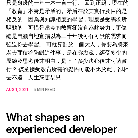
只是身邊的一草一木一言一行。 回到正題，現在的
「教育」本身是矛盾的。矛盾在於其實行及目的是
相反的。因為與知識相應的學習，理應是受需求所
驅動的。可惜是當今的教育卻沒有為此努力，更像
總是自顧自地宣揚以為二十年後可有可無的需求而
強迫你去學習。 可就算對於一個大人，你要為將來
老去而積谷防饑這件事，是在你幾歲，經受多少的
歷練及思考後才明白，是下了多少決心後才付諸實
行？ 孩童接受教育所需的覺悟可能不比於此，卻相
去不遠。人生來更易只
AUG 1, 2021
—
5 MIN READ
What shapes an
experienced developer