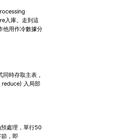
cessing
ture入庫。走到這
作他用作冷數據分
式同時存取主表，
educe) 入局部
g預處理，單行50
字節，即