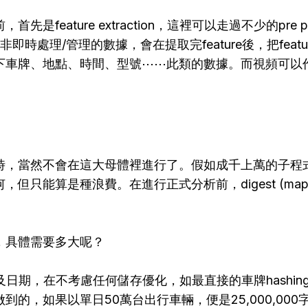
是feature extraction，這裡可以走過不少的pre pro
而對於非即時處理/管理的數據，會在提取完feature後，把fea
下車牌、地點、時間、型號⋯⋯此類的數據。而視頻可以
時，當然不會在這大母體裡進行了。假如成千上萬的子程
但只能算是種浪費。在進行正式分析前，digest (map r
，具體需要多大呢？
及日期，在不考慮任何儲存優化，如最直接的車牌hashin
到的，如果以單日50萬台出行車輛，便是25,000,000