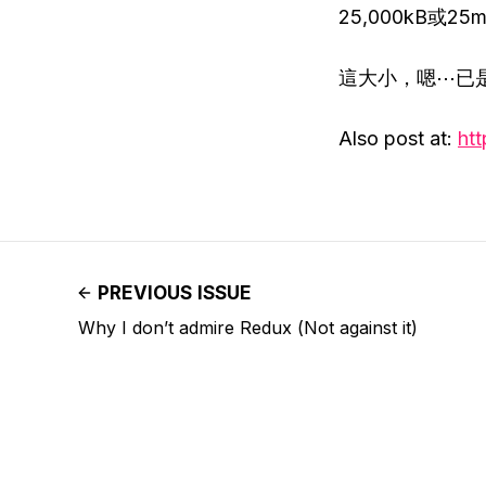
25,000kB或
這大小，嗯⋯已
Also post at:
ht
PREVIOUS ISSUE
Why I don’t admire Redux (Not against it)