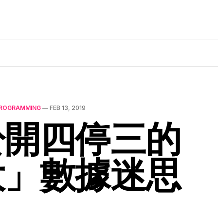
ROGRAMMING
—
FEB 13, 2019
於開四停三的
大」數據迷思