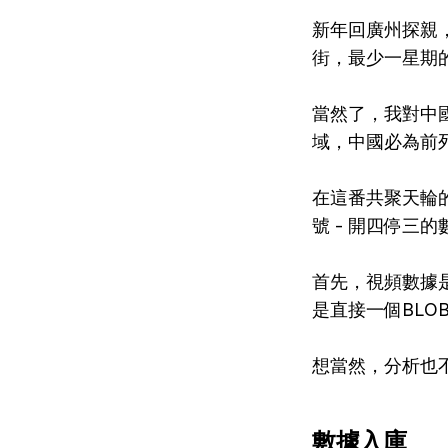
新年回廣州探親
街，最少一星期
當然了，我對中
域，中國必為前
在這番共聚天輪
號 - 開四停三
首先，視頻數據
是直接一個BLO
想當然，分析也
數據入庫