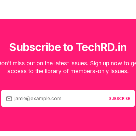
Subscribe to TechRD.in
on’t miss out on the latest issues. Sign up now to g
access to the library of members-only issues.
jamie@example.com
SUBSCRIBE