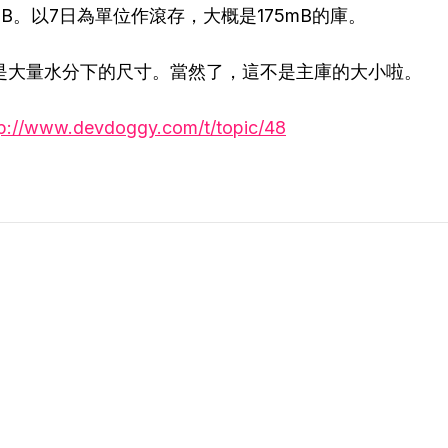
25mB。以7日為單位作滾存，大概是175mB的庫。
是大量水分下的尺寸。當然了，這不是主庫的大小啦。
tp://www.devdoggy.com/t/topic/48