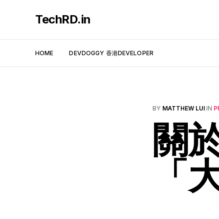
TechRD.in
HOME
DEVDOGGY 香港DEVELOPER
BY
MATTHEW LUI
IN
P
關
「