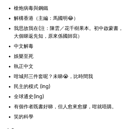
槍炮病毒與鋼鐵
解構香港（主編：馬國明😂）
我思故我在(注：陳雲／花千樹果本。初中啟蒙書，
大個睇返先知，原來係國師寫）
中文解毒
娛樂至死
執正中文
咁城邦三件套呢？未睇😭，比時間我
民主的模式 (ing)
全球通史(ing)
有個作者既書好睇，但人愈來愈膠，咁就唔購。
笑的科學