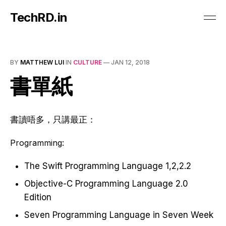
TechRD.in
BY
MATTHEW LUI
IN
CULTURE
—
JAN 12, 2018
書單紙
書讀唔多，只講最正：
Programming:
The Swift Programming Language 1,2,2.2
Objective-C Programming Language 2.0
Edition
Seven Programming Language in Seven Week