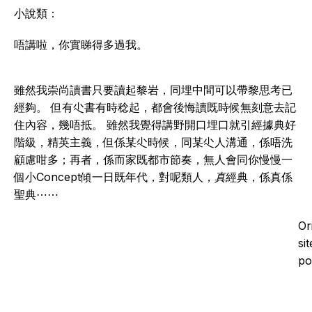
小說類：
唔講啦，你實睇得多過我。
雖然我崇尚讀書只要讀起黎岩，同埋中間可以帶黎思考已
經夠。 但有尐書有時稔起，都會後悔讀既時候無刻意去記
住內容，幾唔抵。 雖然我覺得講野開口埋口就引經據典好
階級，精英主義，但係某尐時候，同某尐人溝通，係唔洗
顧慮咁多；再者，係而家既都市節奏，無人會同你慢慢一
個小Concept傾一日既年代，對呢類人，
真
經典，係真係
聖典⋯⋯
Or
si
po